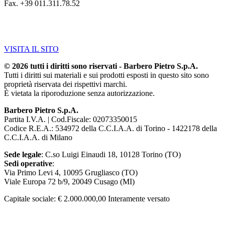
Fax. +39 011.311.78.52
VISITA IL SITO
© 2026 tutti i diritti sono riservati - Barbero Pietro S.p.A.
Tutti i diritti sui materiali e sui prodotti esposti in questo sito sono
proprietà riservata dei rispettivi marchi.
È vietata la riporoduzione senza autorizzazione.
Barbero Pietro S.p.A.
Partita I.V.A. | Cod.Fiscale: 02073350015
Codice R.E.A.: 534972 della C.C.I.A.A. di Torino - 1422178 della
C.C.I.A.A. di Milano
Sede legale
: C.so Luigi Einaudi 18, 10128 Torino (TO)
Sedi operative
:
Via Primo Levi 4, 10095 Grugliasco (TO)
Viale Europa 72 b/9, 20049 Cusago (MI)
Capitale sociale: € 2.000.000,00 Interamente versato
Leggi la nostra Privacy Policy
Whistleblowing